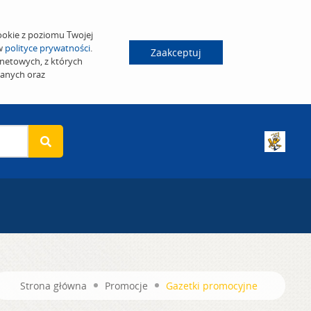
ookie z poziomu Twojej
 w
polityce prywatności
.
Zaakceptuj
netowych, z których
wanych oraz
Strona główna
Promocje
Gazetki promocyjne