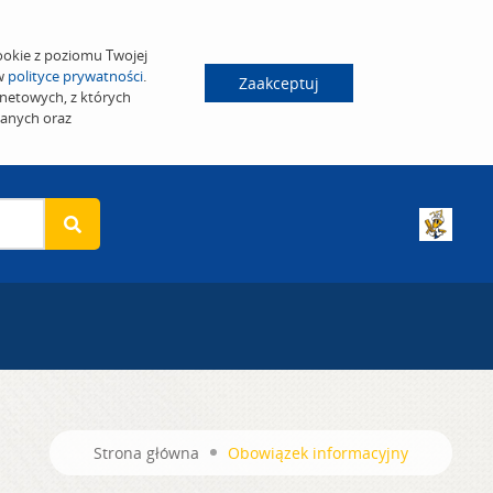
ookie z poziomu Twojej
 w
polityce prywatności
.
Zaakceptuj
netowych, z których
wanych oraz
Strona główna
Obowiązek informacyjny